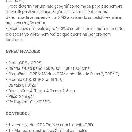
telemóvel;
• Pode determinar um raio geográfico no mapa para que sempre
que o dispositivo de localização se afaste ou entre numa
determinada zona, envie um SMS a avisar do sucedido e envie a
sua localização exata;
• Dispositivo de localização 100% discreto: em nenhum momento
o dispositivo vibra, nem realiza qualquer sinal sonoro nem
luminoso.
ESPECIFICAÇÕES:
• Rede: GPS / GPRS;
• Banda: Quad band 850/900/1800/1900Mhz;
• Frequência GPRS: Módulo GSM embutido de Class 2, TCP/IP;
• Módulo GPS: SIRF Star III/LP;
• Canais GPS: 20;
• Dimensões: 4.5 cm x 4.0 cm x 2.5 cm;
• Peso: 24,8 gr.;
• Voltagem: 10 a 40V DC.
CONTEÚDO:
• 1 x Localizador GPS Tracker com Ligação OBD;
• 1 x Manual de Instruções Original em Inglês;