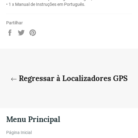
• 1 x Manual de Instruções em Português.
Partilhar
Partilhe
Twittar
Adicione
no
no
no
Facebook
Twitter
Pinterest
Regressar à Localizadores GPS
Menu Principal
Página Inicial