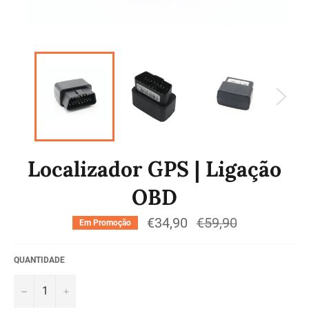
Localizador GPS | Ligação
OBD
€34,90
Preço
€59,90
Em Promoção
normal
QUANTIDADE
−
+