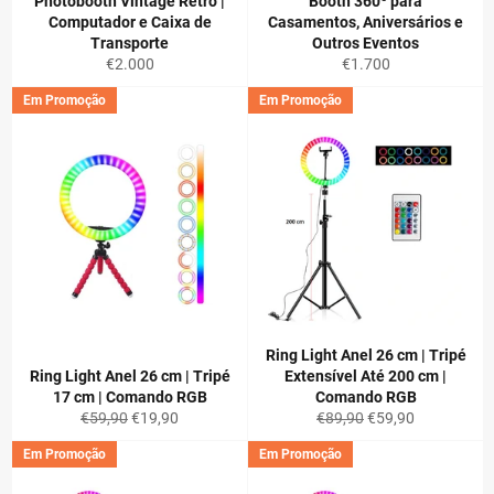
Photobooth Vintage Retro |
Booth 360º para
Computador e Caixa de
Casamentos, Aniversários e
Transporte
Outros Eventos
Preço
Preço
€2.000
€1.700
normal
normal
Em Promoção
Em Promoção
Ring Light Anel 26 cm | Tripé
Ring Light Anel 26 cm | Tripé
Extensível Até 200 cm |
17 cm | Comando RGB
Comando RGB
Preço
Preço
Preço
Preço
€59,90
€19,90
€89,90
€59,90
normal
de
normal
de
Em Promoção
Em Promoção
saldo
saldo