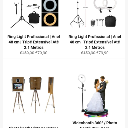
Ring Light Profissional | Anel
Ring Light Profissional | Anel
48 cm | Tripé Extensível Até
48 cm | Tripé Extensível Até
2.1 Metros
2.1 Metros
Preço
Preço
Preço
Preço
€159,90
€79,90
€159,90
€79,90
normal
de
normal
de
saldo
saldo
Videobooth 360º / Photo