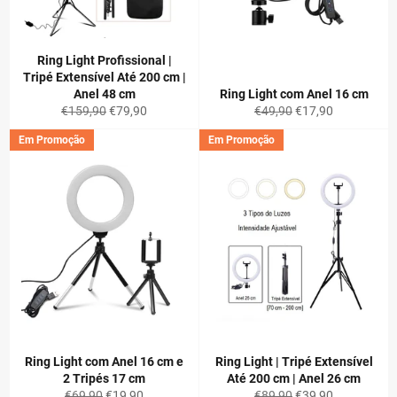
Ring Light Profissional |
Tripé Extensível Até 200 cm |
Anel 48 cm
Ring Light com Anel 16 cm
Preço
Preço
Preço
Preço
€159,90
€79,90
€49,90
€17,90
normal
de
normal
de
Em Promoção
Em Promoção
saldo
saldo
Ring Light com Anel 16 cm e
Ring Light | Tripé Extensível
2 Tripés 17 cm
Até 200 cm | Anel 26 cm
Preço
Preço
Preço
Preço
€69,90
€19,90
€89,90
€39,90