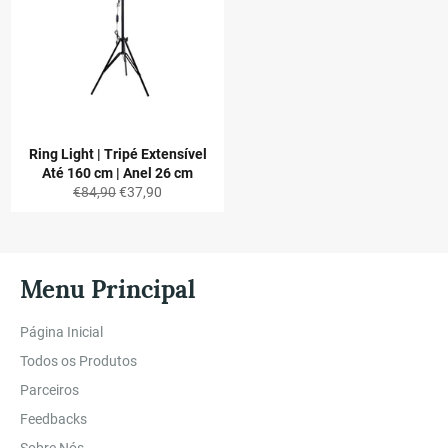
Ring Light | Tripé Extensível
Até 160 cm | Anel 26 cm
Preço
Preço
€84,90
€37,90
normal
de
saldo
Menu Principal
Página Inicial
Todos os Produtos
Parceiros
Feedbacks