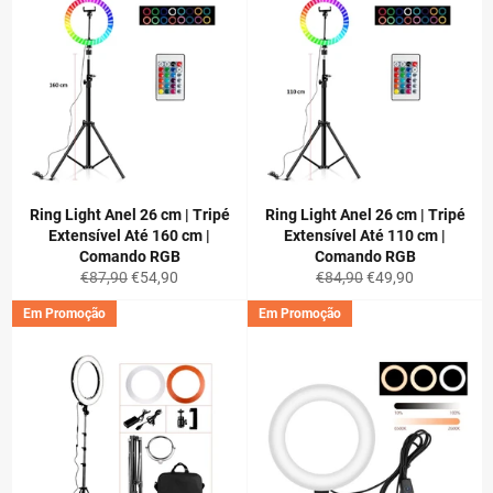
Ring Light Anel 26 cm | Tripé
Ring Light Anel 26 cm | Tripé
Extensível Até 160 cm |
Extensível Até 110 cm |
Comando RGB
Comando RGB
Preço
Preço
Preço
Preço
€87,90
€54,90
€84,90
€49,90
normal
de
normal
de
Em Promoção
Em Promoção
saldo
saldo