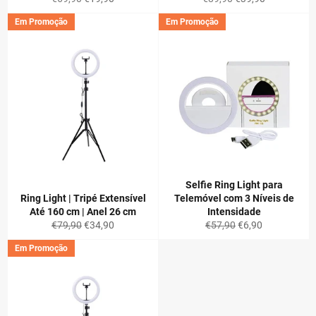
normal
de
normal
de
Em Promoção
Em Promoção
saldo
saldo
Selfie Ring Light para
Ring Light | Tripé Extensível
Telemóvel com 3 Níveis de
Até 160 cm | Anel 26 cm
Intensidade
Preço
Preço
Preço
Preço
€79,90
€34,90
€57,90
€6,90
normal
de
normal
de
Em Promoção
saldo
saldo