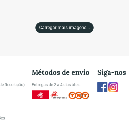
Carregar mais imagens...
Métodos de envio
Siga-nos
Facebook
Insta
 de Resolução)
Entregas de 2 a 4 dias úteis.
ões