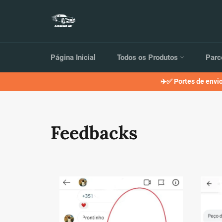
Saltar
para
o
Conteúdo
Página Inicial
Todos os Produtos
Parc
✈️✅ Portes de envi
Feedbacks