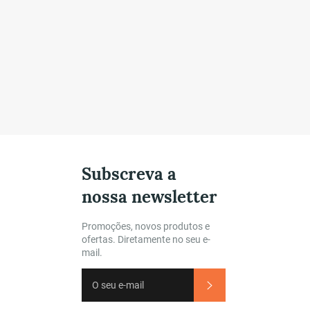
Subscreva a
nossa newsletter
gram
Promoções, novos produtos e
ofertas. Diretamente no seu e-
mail.
Subscrever