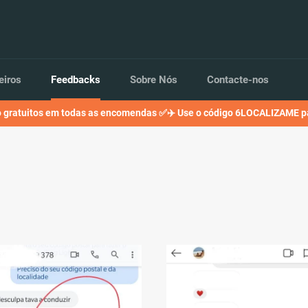
eiros
Feedbacks
Sobre Nós
Contacte-nos
o gratuitos em todas as encomendas ✅✈️ Use o código 6LOCALIZAME p