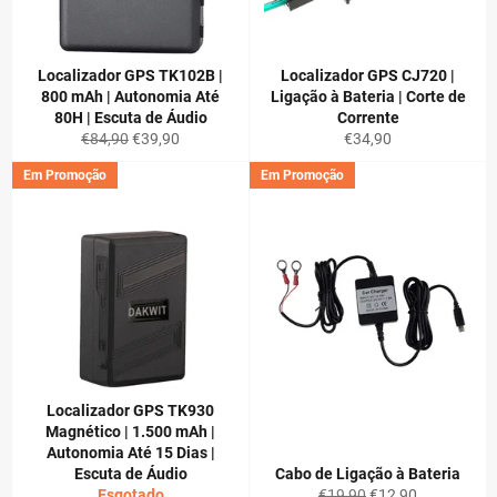
Localizador GPS TK102B |
Localizador GPS CJ720 |
800 mAh | Autonomia Até
Ligação à Bateria | Corte de
80H | Escuta de Áudio
Corrente
Preço
Preço
Preço
€84,90
€39,90
€34,90
normal
de
normal
Em Promoção
Em Promoção
saldo
Localizador GPS TK930
Magnético | 1.500 mAh |
Autonomia Até 15 Dias |
Escuta de Áudio
Cabo de Ligação à Bateria
Preço
Preço
Esgotado
€19,90
€12,90