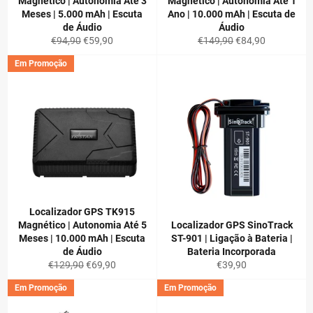
Magnético | Autonomia Até 3
Magnético | Autonomia Até 1
Meses | 5.000 mAh | Escuta
Ano | 10.000 mAh | Escuta de
de Áudio
Áudio
Preço
Preço
Preço
Preço
€94,90
€59,90
€149,90
€84,90
normal
de
normal
de
Em Promoção
saldo
saldo
Localizador GPS TK915
Magnético | Autonomia Até 5
Localizador GPS SinoTrack
Meses | 10.000 mAh | Escuta
ST-901 | Ligação à Bateria |
de Áudio
Bateria Incorporada
Preço
Preço
Preço
€129,90
€69,90
€39,90
normal
de
normal
Em Promoção
Em Promoção
saldo