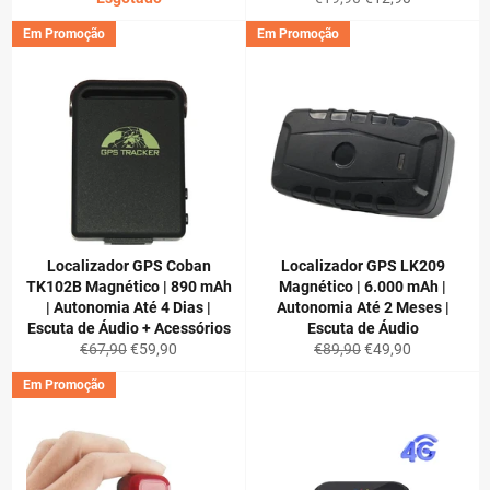
normal
de
Em Promoção
Em Promoção
saldo
Localizador GPS Coban
Localizador GPS LK209
TK102B Magnético | 890 mAh
Magnético | 6.000 mAh |
| Autonomia Até 4 Dias |
Autonomia Até 2 Meses |
Escuta de Áudio + Acessórios
Escuta de Áudio
Preço
Preço
Preço
Preço
€67,90
€59,90
€89,90
€49,90
normal
de
normal
de
Em Promoção
saldo
saldo