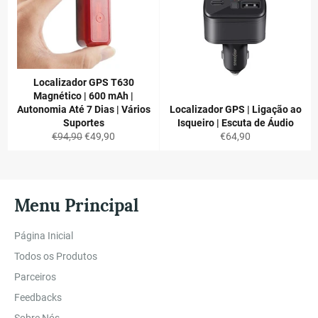
Localizador GPS T630
Magnético | 600 mAh |
Autonomia Até 7 Dias | Vários
Localizador GPS | Ligação ao
Suportes
Isqueiro | Escuta de Áudio
Preço
Preço
Preço
€94,90
€49,90
€64,90
normal
de
normal
saldo
Menu Principal
Página Inicial
Todos os Produtos
Parceiros
Feedbacks