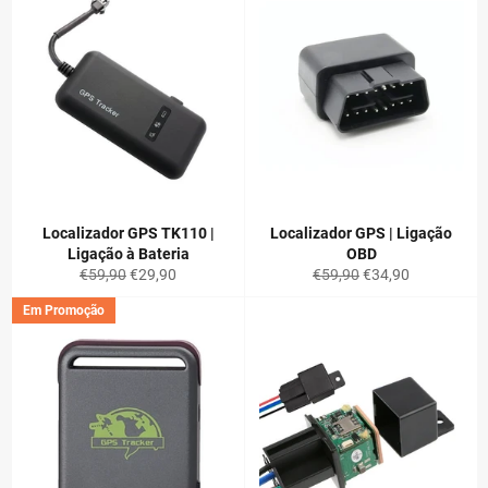
Localizador GPS TK110 |
Localizador GPS | Ligação
Ligação à Bateria
OBD
Preço
Preço
Preço
Preço
€59,90
€29,90
€59,90
€34,90
normal
de
normal
de
Em Promoção
saldo
saldo