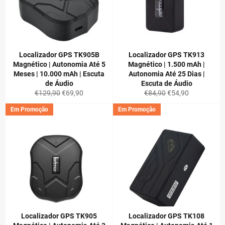
Localizador GPS TK905B
Localizador GPS TK913
Magnético | Autonomia Até 5
Magnético | 1.500 mAh |
Meses | 10.000 mAh | Escuta
Autonomia Até 25 Dias |
de Áudio
Escuta de Áudio
Preço
Preço
Preço
Preço
€129,90
€69,90
€84,90
€54,90
normal
de
normal
de
Em Promoção
Em Promoção
saldo
saldo
Localizador GPS TK905
Localizador GPS TK108