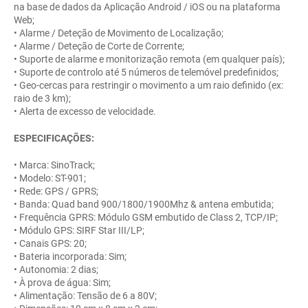
na base de dados da Aplicação Android / iOS ou na plataforma
Web;
• Alarme / Deteção de Movimento de Localização;
• Alarme / Deteção de Corte de Corrente;
• Suporte de alarme e monitorização remota (em qualquer país);
• Suporte de controlo até 5 números de telemóvel predefinidos;
• Geo-cercas para restringir o movimento a um raio definido (ex:
raio de 3 km);
• Alerta de excesso de velocidade.
ESPECIFICAÇÕES:
• Marca: SinoTrack;
• Modelo: ST-901;
• Rede: GPS / GPRS;
• Banda: Quad band 900/1800/1900Mhz & antena embutida;
• Frequência GPRS: Módulo GSM embutido de Class 2, TCP/IP;
• Módulo GPS: SIRF Star III/LP;
• Canais GPS: 20;
• Bateria incorporada: Sim;
• Autonomia: 2 dias;
• À prova de água: Sim;
• Alimentação: Tensão de 6 a 80V;