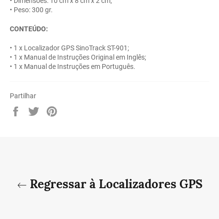
• Dimensões: 10 cm x 8 cm x 2 cm;
• Peso: 300 gr.
CONTEÚDO:
• 1 x Localizador GPS SinoTrack ST-901;
• 1 x Manual de Instruções Original em Inglês;
• 1 x Manual de Instruções em Português.
Partilhar
Partilhe
Twittar
Adicione
no
no
no
Facebook
Twitter
Pinterest
Regressar à Localizadores GPS