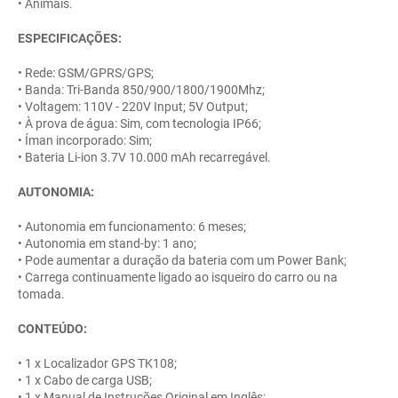
• Animais.
ESPECIFICAÇÕES:
• Rede: GSM/GPRS/GPS;
• Banda: Tri-Banda 850/900/1800/1900Mhz;
• Voltagem: 110V - 220V Input; 5V Output;
• À prova de água: Sim, com tecnologia IP66;
• Íman incorporado: Sim;
• Bateria Li-ion 3.7V 10.000 mAh recarregável.
AUTONOMIA:
• Autonomia em funcionamento: 6 meses;
• Autonomia em stand-by: 1 ano;
• Pode aumentar a duração da bateria com um Power Bank;
• Carrega continuamente ligado ao isqueiro do carro ou na
tomada.
CONTEÚDO:
• 1 x Localizador GPS TK108;
• 1 x Cabo de carga USB;
• 1 x Manual de Instruções Original em Inglês;