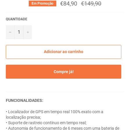
€84,90
Preço
€149,90
Em Promoção
normal
QUANTIDADE
−
+
Adicionar ao carrinho
Compre já!
FUNCIONALIDADES:
• Localizador de GPS em tempo real 100% exato com a
localização precisa;
• Suporte de rastreio contínuo em tempo real;
• Autonomia de funcionamento de 6 meses com uma bateria de