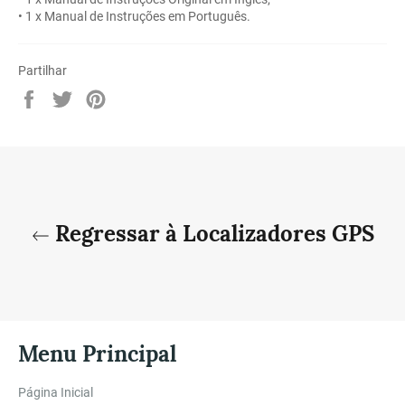
• 1 x Manual de Instruções em Português.
Partilhar
Partilhe
Twittar
Adicione
no
no
no
Facebook
Twitter
Pinterest
Regressar à Localizadores GPS
Menu Principal
Página Inicial