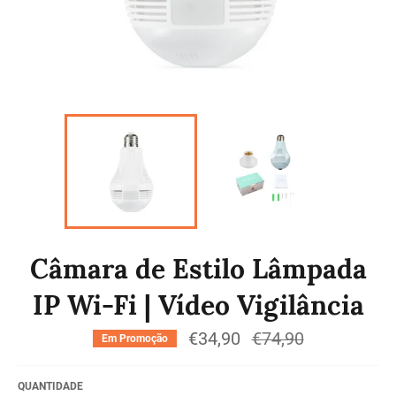
Câmara de Estilo Lâmpada
IP Wi-Fi | Vídeo Vigilância
€34,90
Preço
€74,90
Em Promoção
normal
QUANTIDADE