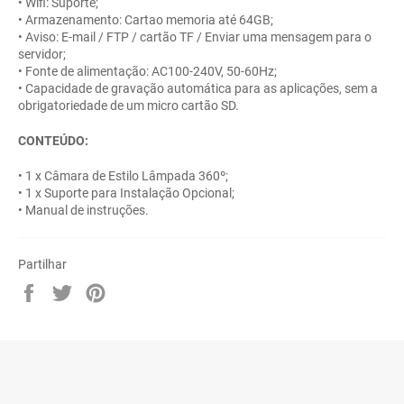
• Wifi: Suporte;
• Armazenamento: Cartao memoria até 64GB;
• Aviso: E-mail / FTP / cartão TF / Enviar uma mensagem para o
servidor;
• Fonte de alimentação: AC100-240V, 50-60Hz;
• Capacidade de gravação automática para as aplicações, sem a
obrigatoriedade de um micro cartão SD.
CONTEÚDO:
• 1 x Câmara de Estilo Lâmpada 360º;
• 1 x Suporte para Instalação Opcional;
• Manual de instruções.
Partilhar
Partilhe
Twittar
Adicione
no
no
no
Facebook
Twitter
Pinterest