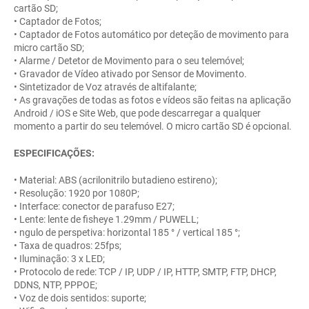
cartão SD;
• Captador de Fotos;
• Captador de Fotos automático por deteção de movimento para
micro cartão SD;
• Alarme / Detetor de Movimento para o seu telemóvel;
• Gravador de Vídeo ativado por Sensor de Movimento.
• Sintetizador de Voz através de altifalante;
• As gravações de todas as fotos e vídeos são feitas na aplicação
Android / iOS e Site Web, que pode descarregar a qualquer
momento a partir do seu telemóvel. O micro cartão SD é opcional.
ESPECIFICAÇÕES:
• Material: ABS (acrilonitrilo butadieno estireno);
• Resolução: 1920 por 1080P;
• Interface: conector de parafuso E27;
• Lente: lente de fisheye 1.29mm / PUWELL;
• ngulo de perspetiva: horizontal 185 ° / vertical 185 °;
• Taxa de quadros: 25fps;
• Iluminação: 3 x LED;
• Protocolo de rede: TCP / IP, UDP / IP, HTTP, SMTP, FTP, DHCP,
DDNS, NTP, PPPOE;
• Voz de dois sentidos: suporte;