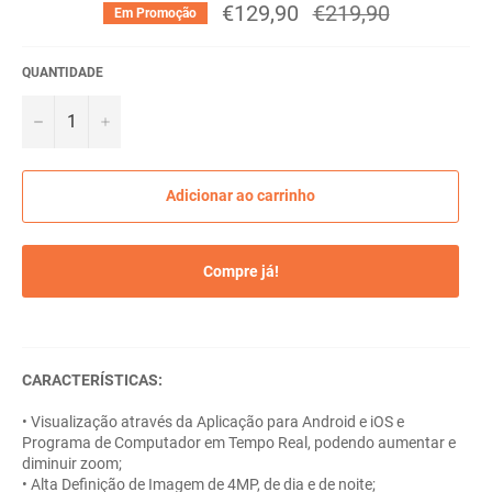
€129,90
Preço
€219,90
Em Promoção
normal
QUANTIDADE
−
+
Adicionar ao carrinho
Compre já!
CARACTERÍSTICAS:
• Visualização através da Aplicação para Android e iOS e
Programa de Computador em Tempo Real, podendo aumentar e
diminuir zoom;
• Alta Definição de Imagem de 4MP, de dia e de noite;