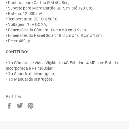
• Ranhura para Cartão SIM 4G: Sim;
• Suporte para Micro Cartão SD: Sim, até 128 Gb;
• Bateria: 12.000 mAh;
• Temperatura: -20º C a 50º C;
• Voltagem: 12V DC 2A;
• Dimensões da Câmara: 14 cm x 9 cm x 9 cm;
• Dimensões do Painel Solar: 18.3 cm x 16.8 cm x 1 cm;
• Peso: 480 gr.
CONTEÚDO:
• 1 x Câmara de Vídeo Vigilância 4G Exterior - 4 MP com Bateria
Incorporada e Painel Solar;
• 1 x Suporte de Montagem;
• 1 x Manual de Instruções.
Partilhar
Partilhe
Twittar
Adicione
no
no
no
Facebook
Twitter
Pinterest