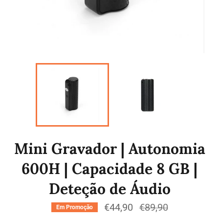
Mini Gravador | Autonomia
600H | Capacidade 8 GB |
Deteção de Áudio
€44,90
Preço
€89,90
Em Promoção
normal