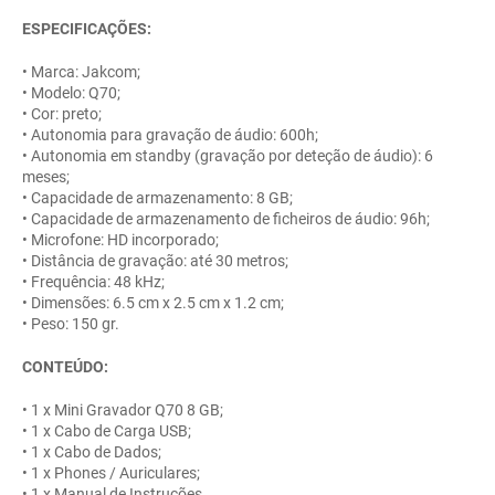
ESPECIFICAÇÕES:
• Marca: Jakcom;
• Modelo: Q70;
• Cor: preto;
• Autonomia para gravação de áudio: 600h;
• Autonomia em standby (gravação por deteção de áudio): 6
meses;
• Capacidade de armazenamento: 8 GB;
• Capacidade de armazenamento de ficheiros de áudio: 96h;
• Microfone: HD incorporado;
• Distância de gravação: até 30 metros;
• Frequência: 48 kHz;
• Dimensões: 6.5 cm x 2.5 cm x 1.2 cm;
• Peso: 150 gr.
CONTEÚDO:
• 1 x Mini Gravador Q70 8 GB;
• 1 x Cabo de Carga USB;
• 1 x Cabo de Dados;
• 1 x Phones / Auriculares;
• 1 x Manual de Instruções.