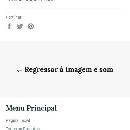
Partilhar
Partilhe
Twittar
Adicione
no
no
no
Facebook
Twitter
Pinterest
Regressar à Imagem e som
Menu Principal
Página Inicial
Todos os Produtos