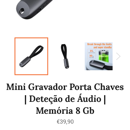
Mini Gravador Porta Chaves
| Deteção de Áudio |
Memória 8 Gb
Preço
€39,90
normal