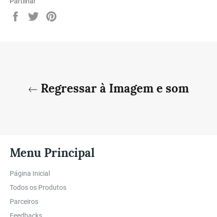
Partilhar
Partilhe
Twittar
Adicione
no
no
no
Facebook
Twitter
Pinterest
Regressar à Imagem e som
Menu Principal
Página Inicial
Todos os Produtos
Parceiros
Feedbacks