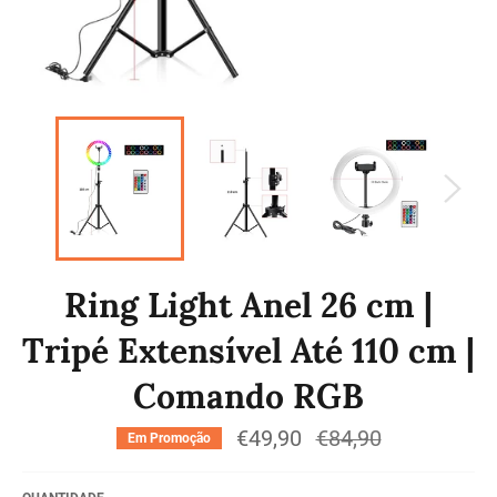
Ring Light Anel 26 cm |
Tripé Extensível Até 110 cm |
Comando RGB
€49,90
Preço
€84,90
Em Promoção
normal