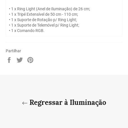
• 1 x Ring Light (Anel de Iluminação) de 26 cm;
• 1 x Tripé Extensível de 50 cm - 110 cm;
• 1 x Suporte de Rotação p/ Ring Light;
• 1 x Suporte de Telemóvel p/ Ring Light;
• 1 x Comando RGB.
Partilhar
Partilhe
Twittar
Adicione
no
no
no
Facebook
Twitter
Pinterest
Regressar à Iluminação