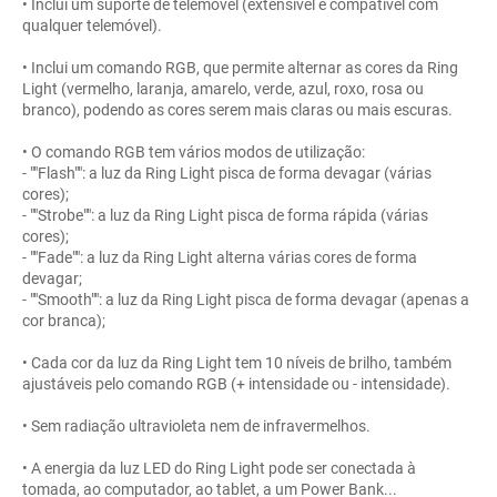
• Inclui um suporte de telemóvel (extensível e compatível com
qualquer telemóvel).
• Inclui um comando RGB, que permite alternar as cores da Ring
Light (vermelho, laranja, amarelo, verde, azul, roxo, rosa ou
branco), podendo as cores serem mais claras ou mais escuras.
• O comando RGB tem vários modos de utilização:
- ""Flash"": a luz da Ring Light pisca de forma devagar (várias
cores);
- ""Strobe"": a luz da Ring Light pisca de forma rápida (várias
cores);
- ""Fade"": a luz da Ring Light alterna várias cores de forma
devagar;
- ""Smooth"": a luz da Ring Light pisca de forma devagar (apenas a
cor branca);
• Cada cor da luz da Ring Light tem 10 níveis de brilho, também
ajustáveis pelo comando RGB (+ intensidade ou - intensidade).
• Sem radiação ultravioleta nem de infravermelhos.
• A energia da luz LED do Ring Light pode ser conectada à
tomada, ao computador, ao tablet, a um Power Bank...