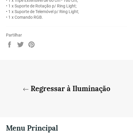
• 1 x Tripé Extensível de 60 cm - 160 cm;
• 1 x Suporte de Rotação p/ Ring Light;
• 1 x Suporte de Telemóvel p/ Ring Light;
• 1 x Comando RGB.
Partilhar
Partilhe
Twittar
Adicione
no
no
no
Facebook
Twitter
Pinterest
Regressar à Iluminação
Menu Principal