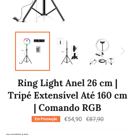
Ring Light Anel 26 cm |
Tripé Extensível Até 160 cm
| Comando RGB
€54,90
Preço
€87,90
Em Promoção
normal