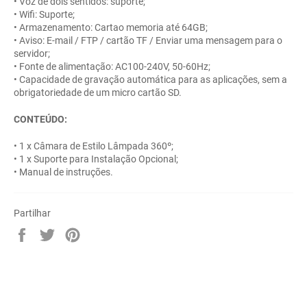
• Voz de dois sentidos: suporte;
• Wifi: Suporte;
• Armazenamento: Cartao memoria até 64GB;
• Aviso: E-mail / FTP / cartão TF / Enviar uma mensagem para o
servidor;
• Fonte de alimentação: AC100-240V, 50-60Hz;
• Capacidade de gravação automática para as aplicações, sem a
obrigatoriedade de um micro cartão SD.
CONTEÚDO:
• 1 x Câmara de Estilo Lâmpada 360º;
• 1 x Suporte para Instalação Opcional;
• Manual de instruções.
Partilhar
Partilhe
Twittar
Adicione
no
no
no
Facebook
Twitter
Pinterest