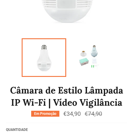
Câmara de Estilo Lâmpada
IP Wi-Fi | Vídeo Vigilância
€34,90
Preço
€74,90
Em Promoção
normal
QUANTIDADE