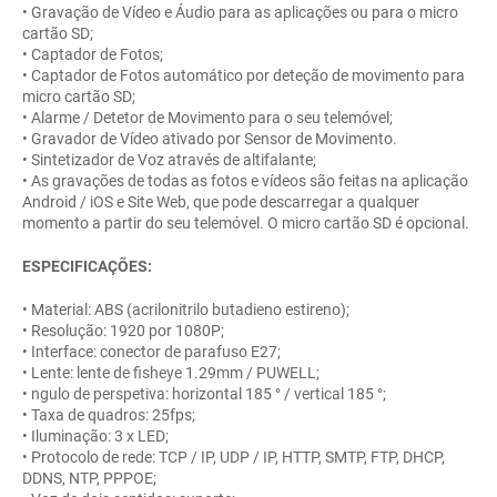
• Gravação de Vídeo e Áudio para as aplicações ou para o micro
cartão SD;
• Captador de Fotos;
• Captador de Fotos automático por deteção de movimento para
micro cartão SD;
• Alarme / Detetor de Movimento para o seu telemóvel;
• Gravador de Vídeo ativado por Sensor de Movimento.
• Sintetizador de Voz através de altifalante;
• As gravações de todas as fotos e vídeos são feitas na aplicação
Android / iOS e Site Web, que pode descarregar a qualquer
momento a partir do seu telemóvel. O micro cartão SD é opcional.
ESPECIFICAÇÕES:
• Material: ABS (acrilonitrilo butadieno estireno);
• Resolução: 1920 por 1080P;
• Interface: conector de parafuso E27;
• Lente: lente de fisheye 1.29mm / PUWELL;
• ngulo de perspetiva: horizontal 185 ° / vertical 185 °;
• Taxa de quadros: 25fps;
• Iluminação: 3 x LED;
• Protocolo de rede: TCP / IP, UDP / IP, HTTP, SMTP, FTP, DHCP,
DDNS, NTP, PPPOE;