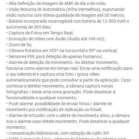
• Alta Definição de Imagem de 4MP, de dia e de noite;
• Visão Noturna IR Automática (Infra-Vermelhos), suportando
visão noturna com ótima qualidade de imagem até 30 metros;
• Bateria incorporada recarregável com bateria de 12.000 mAh e
autonomia de 365 dias;
• Captura de Fotos em Tempo Real;
• Gravação de Vídeo com Áudio (Áudio até 100 m2);
• Zoom de 5x;
• Câmera Rotativa em 355º na horizontal e 95º na vertical;
• Sensores PIR, para deteção de apenas humanos;
• Alarme de deteção de movimento. Ao detetar movimento,
funciona como alarme em tempo real. Envia uma notificação para
o seu telemóvel e captura uma foto / grava vídeo
automaticamente que pode consultar a partir da aplicação. Caso
continue a detetar movimento, a câmara captura novas
fotografias / inicia uma nova gravação. Pode desativar a
funcionalidade a qualquer momento;
• Push alarme: possibilidade de enviar fotos / alarme de
movimento por notificação de Aplicação ou Email;
• Alarme de intrusão: com o alerta de movimento ativo, a câmara
soa o alarme caso detete movimento. Pode desativar a qualquer
momento;
• Comunicação bidirecional, com redução de ruído 3D!
• 100% à prova de água - câmara de interior ou de exterior, com