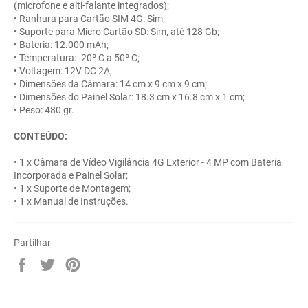
(microfone e alti-falante integrados);
• Ranhura para Cartão SIM 4G: Sim;
• Suporte para Micro Cartão SD: Sim, até 128 Gb;
• Bateria: 12.000 mAh;
• Temperatura: -20º C a 50º C;
• Voltagem: 12V DC 2A;
• Dimensões da Câmara: 14 cm x 9 cm x 9 cm;
• Dimensões do Painel Solar: 18.3 cm x 16.8 cm x 1 cm;
• Peso: 480 gr.
CONTEÚDO:
• 1 x Câmara de Vídeo Vigilância 4G Exterior - 4 MP com Bateria
Incorporada e Painel Solar;
• 1 x Suporte de Montagem;
• 1 x Manual de Instruções.
Partilhar
Partilhe
Twittar
Adicione
no
no
no
Facebook
Twitter
Pinterest