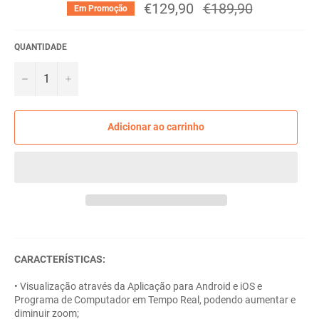
€129,90
Preço
€189,90
Em Promoção
normal
QUANTIDADE
−
+
Adicionar ao carrinho
CARACTERÍSTICAS:
• Visualização através da Aplicação para Android e iOS e
Programa de Computador em Tempo Real, podendo aumentar e
diminuir zoom;