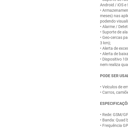
Android / iOS e 
• Armazenamento
meses) nas apli
podendo visuali
• Alarme / Dete
• Suporte de al
• Geo-cercas par
3 km);
• Alerta de exce
• Alerta de bai
• Dispositivo 1
nem realiza qua
PODE SER USA
• Veículos de e
• Carros, camiõe
ESPECIFICAÇÕ
• Rede: GSM/G
• Banda: Quad
• Frequência G