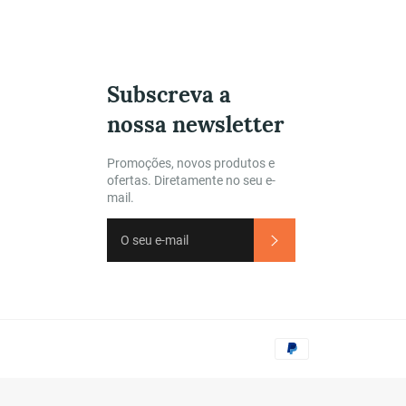
Subscreva a
nossa newsletter
gram
Promoções, novos produtos e
ofertas. Diretamente no seu e-
mail.
Subscrever
Métodos
de
Pagamento