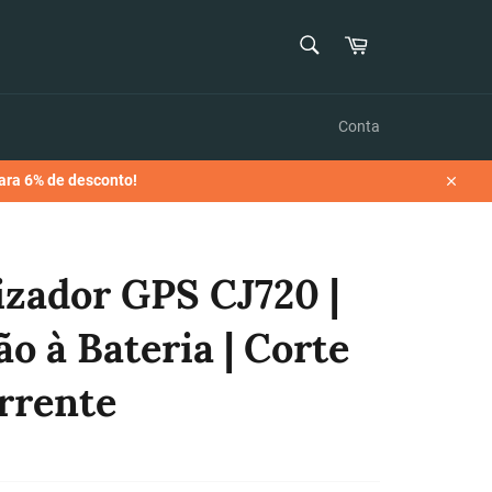
PESQUISAR
Carrinho
Pesquisar
Conta
ara 6% de desconto!
Encer
izador GPS CJ720 |
ão à Bateria | Corte
rrente