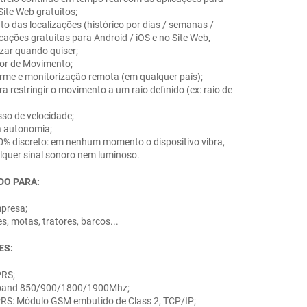
Site Web gratuitos;
 das localizações (histórico por dias / semanas /
cações gratuitas para Android / iOS e no Site Web,
zar quando quiser;
tor de Movimento;
arme e monitorização remota (em qualquer país);
a restringir o movimento a um raio definido (ex: raio de
sso de velocidade;
xa autonomia;
00% discreto: em nenhum momento o dispositivo vibra,
lquer sinal sonoro nem luminoso.
DO PARA:
mpresa;
s, motas, tratores, barcos...
ES:
PRS;
 band 850/900/1800/1900Mhz;
PRS: Módulo GSM embutido de Class 2, TCP/IP;