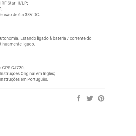
IRF Star III/LP;
0;
Tensão de 6 a 38V DC.
utonomia. Estando ligado à bateria / corrente do
ntinuamente ligado.
or GPS CJ720;
Instruções Original em Inglês;
 Instruções em Português.
Partilhe
Twittar
Adicione
no
no
no
Facebook
Twitter
Pinterest