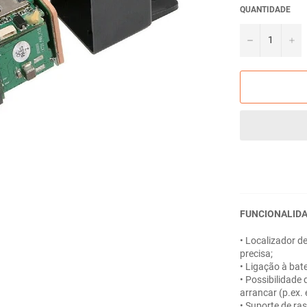
QUANTIDADE
−
+
FUNCIONALIDA
• Localizador d
precisa;
• Ligação à bat
• Possibilidade 
arrancar (p.ex. 
• Suporte de ra