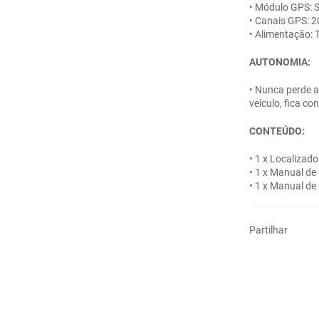
• Módulo GPS: S
• Canais GPS: 2
• Alimentação: 
AUTONOMIA:
• Nunca perde a
veículo, fica co
CONTEÚDO:
• 1 x Localizad
• 1 x Manual de 
• 1 x Manual de
Partilhar