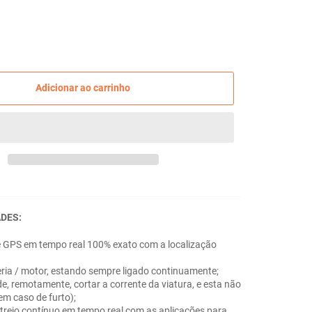
Adicionar ao carrinho
DES:
e GPS em tempo real 100% exato com a localização
eria / motor, estando sempre ligado continuamente;
de, remotamente, cortar a corrente da viatura, e esta não
em caso de furto);
streio contínuo em tempo real com as aplicações para