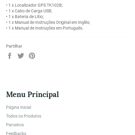
• 1 x Localizador GPS TK102B;
• 1 x Cabo de Carga USB;
• 1 x Bateria de Lítio;
• 1 x Manual de Instruções Original em Inglês;
• 1 x Manual de Instruções em Português.
Partilhar
Partilhe
Twittar
Adicione
no
no
no
Facebook
Twitter
Pinterest
Menu Principal
Página Inicial
Todos os Produtos
Parceiros
Feedbacks