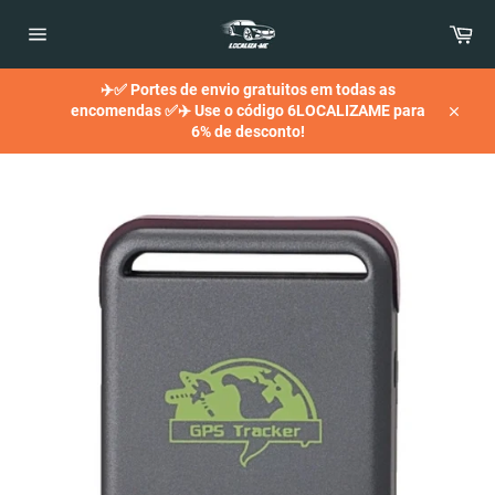
Saltar
Car
para
o
Navegação
Conteúdo
✈️✅ Portes de envio gratuitos em todas as
encomendas ✅✈️ Use o código 6LOCALIZAME para
Encer
6% de desconto!