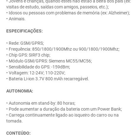
• Jovens e crianças, quando estes não estão à beira dos pais (ex:
visitas de estudo, saídas com amigos, passeios, etc.);
• Idosos ou pessoas com problemas de memória (ex: Alzheimer);
• Animais.
ESPECIFICAÇÕES:
• Rede: GSM/GPRS;
• Frequência: 850/1800/1900Mhz ou 900/1800/1900Mhz;
• Chip GPS: SIRF3 chip;
• Módulo GSM/GPRS: Siemens MC55/MC56;
• Sensibilidade do GPS: -159dBm;
• Voltagem: 12-24V; 110-220V;
• Bateria Li-ion 3.7V 800 mAh recarregável.
AUTONOMIA:
• Autonomia em stand-by: 80 horas;
• Pode aumentar a duração da bateria com um Power Bank;
• Carrega continuamente ligado ao isqueiro do carro ou na
tomada.
CONTEÚDO: