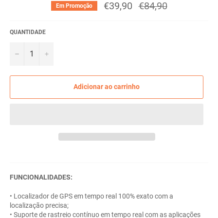
€39,90
Preço
€84,90
Em Promoção
normal
QUANTIDADE
−
+
Adicionar ao carrinho
FUNCIONALIDADES:
• Localizador de GPS em tempo real 100% exato com a
localização precisa;
• Suporte de rastreio contínuo em tempo real com as aplicações