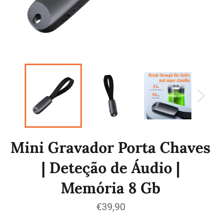
Mini Gravador Porta Chaves
| Deteção de Áudio |
Memória 8 Gb
Preço
€39,90
normal