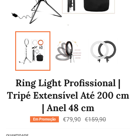
Ring Light Profissional |
Tripé Extensível Até 200 cm
| Anel 48 cm
€79,90
Preço
€159,90
Em Promoção
normal
QUANTIDADE