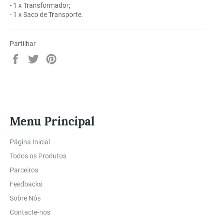
- 1 x Transformador;
- 1 x Saco de Transporte.
Partilhar
Partilhe
Twittar
Adicione
no
no
no
Facebook
Twitter
Pinterest
Menu Principal
Página Inicial
Todos os Produtos
Parceiros
Feedbacks
Sobre Nós
Contacte-nos