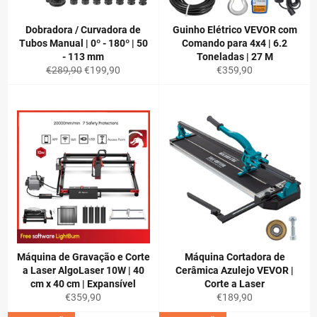
Dobradora / Curvadora de
Guinho Elétrico VEVOR com
Tubos Manual | 0º - 180º | 50
Comando para 4x4 | 6.2
- 113 mm
Toneladas | 27 M
Preço
Preço
Preço
€289,90
€199,90
€359,90
normal
de
normal
saldo
Máquina de Gravação e Corte
Máquina Cortadora de
a Laser AlgoLaser 10W | 40
Cerâmica Azulejo VEVOR |
cm x 40 cm | Expansível
Corte a Laser
Preço
Preço
€359,90
€189,90
normal
normal