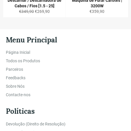
Descarnar / Descarnadora de
Máquina de Furar Carotes |
Cabos / Fios [1.5 - 25]
3200W
Preço
Preço
Preço
€349,90
€269,90
€359,90
normal
de
normal
saldo
Menu Principal
Página Inicial
Todos os Produtos
Parceiros
Feedbacks
Sobre Nós
Contacte-nos
Políticas
Devolução (Direito de Resolução)