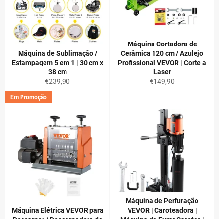
Máquina Cortadora de
Máquina de Sublimação /
Cerâmica 120 cm / Azulejo
Estampagem 5 em 1 | 30 cm x
Profissional VEVOR | Corte a
38 cm
Laser
Preço
Preço
€239,90
€149,90
normal
normal
Em Promoção
Máquina de Perfuração
Máquina Elétrica VEVOR para
VEVOR | Caroteadora |