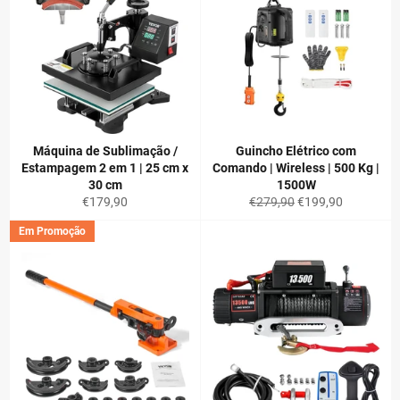
Máquina de Sublimação /
Guincho Elétrico com
Estampagem 2 em 1 | 25 cm x
Comando | Wireless | 500 Kg |
30 cm
1500W
Preço
Preço
Preço
€179,90
€279,90
€199,90
normal
normal
de
Em Promoção
saldo