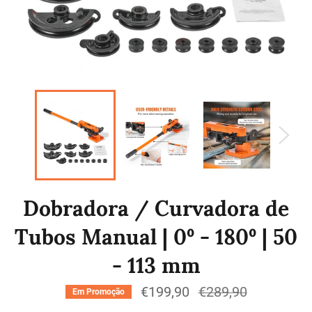
Dobradora / Curvadora de
Tubos Manual | 0º - 180º | 50
- 113 mm
€199,90
Preço
€289,90
Em Promoção
normal