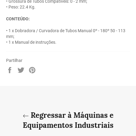
• Grossura de Tubos Compatíveis: 0 - 2 mm;
• Peso: 22.4 Kg.
CONTEÚDO:
• 1 x Dobradora / Curvadora de Tubos Manual 0º - 180º 50 - 113
mm;
• 1 x Manual de instruções.
Partilhar
Partilhe
Twittar
Adicione
no
no
no
Facebook
Twitter
Pinterest
Regressar à Máquinas e
Equipamentos Industriais